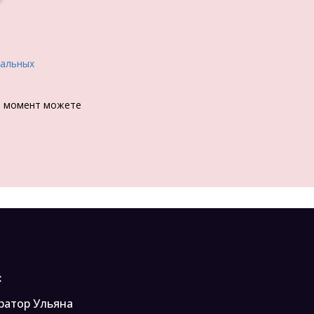
нальных
й момент можете
:
атор Ульяна